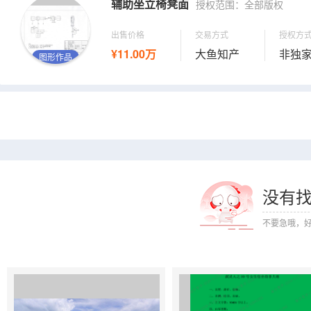
辅助坐立椅凳面
授权范围：全部版权
出售价格
交易方式
授权方
¥11.00万
大鱼知产
非独
图形作品
没有
不要急哦，