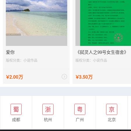
爱你
《弑灵人之99号女生宿舍》
版权分类：小说作品
版权分类：小说作品
￥
2.00万
￥
3.50万
浙
蜀
粤
京
鄂
立即议价
立即议价
蜀
浙
粤
京
成都
杭州
广州
北京