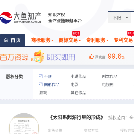
不限
HOT
HO
首页
商标服务
商标交易
专利服务
专利交易
99.6
满意度
%
版权分类
不限
小说作品
剧本作品
图形作品
电影
电视剧
游戏
其它作品
《太阳系起源行星的形成》
授权范围：全
出售价格
交易方式
授权方