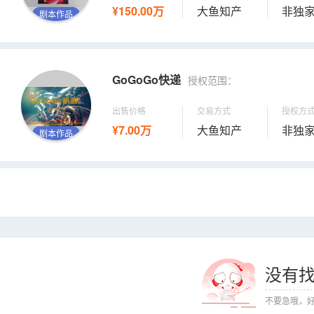
¥150.00万
大鱼知产
非独
剧本作品
GoGoGo快递
授权范围：
出售价格
交易方式
授权方
¥7.00万
大鱼知产
非独
剧本作品
没有
不要急哦，