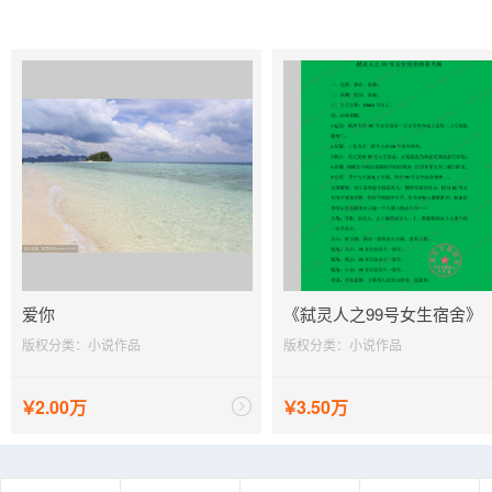
爱你
《弑灵人之99号女生宿舍》
版权分类：小说作品
版权分类：小说作品
￥
2.00万
￥
3.50万
浙
蜀
粤
京
鄂
立即议价
立即议价