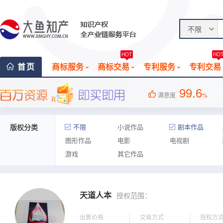
不限
HOT
HO
首页
商标服务
商标交易
专利服务
专利交易
99.6
满意度
%
版权分类
不限
小说作品
剧本作品
图形作品
电影
电视剧
游戏
其它作品
天道人本
授权范围：
出售价格
交易方式
授权方