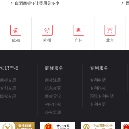
白酒商标转让费用是多少
浙
蜀
粤
京
鄂
蜀
浙
粤
京
成都
杭州
广州
北京
知识产权
商标服务
专利服务
商标交易
商标注册
专利申请
专利交易
信息变更
专利维权
版权交易
商标异议
国际专利申请
初审维权
专利变更
侵权监测