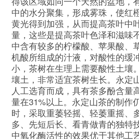
得该区域如同一个天然的盆地，
中的水分聚集，形成雾珠，使红
黄光得到加强，从而提高茶叶中
量，这些是提高茶叶色泽和滋味
中含有较多的柠檬酸、苹果酸、
机酸所组成的汁液，对酸性的缓
小，茶树在生理上需要酸性土壤
壤土，非常适宜茶树生长。永定
人工选育而成，具有茶多酚含量
量在31%以上。永定山茶的制作
时，采取重萎轻摇、轻萎重摇、
多、先短后长、看青做青的独特
中氧化酶活性的效果优于其他工