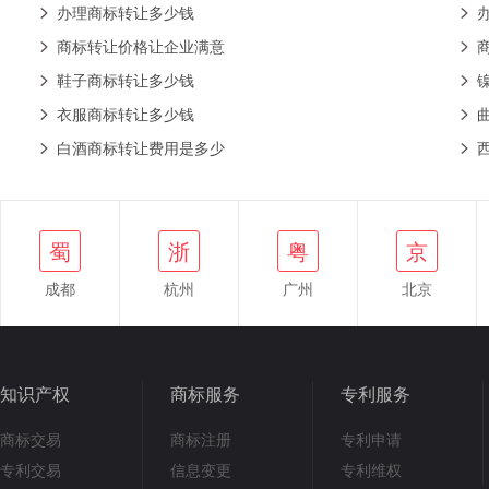
办理商标转让多少钱
商标转让价格让企业满意
鞋子商标转让多少钱
衣服商标转让多少钱
白酒商标转让费用是多少
浙
蜀
粤
京
鄂
蜀
浙
粤
京
成都
杭州
广州
北京
知识产权
商标服务
专利服务
商标交易
商标注册
专利申请
专利交易
信息变更
专利维权